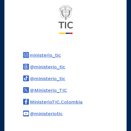
Logo del ministerio TIC
Logo Instagram
ministerio_tic
Logo Threads
@ministerio_tic
Logo Tiktok
@ministerio_tic
Logo Twitter
@Ministerio_TIC
Logo Facebook
MinisterioTIC.Colombia
Logo Youtube
@ministeriotic
Logo WhatsApp