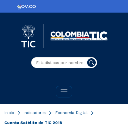
Logo Gobierno de Colombia
Logo del Ministerio TIC
Colombia
Buscador general
Inicio
Indicadores
Economía Digital
Cuenta Satélite de TIC 2018