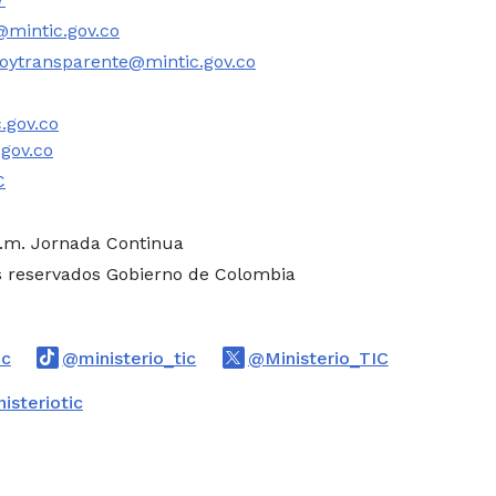
mintic.gov.co
oytransparente@mintic.gov.co
.gov.co
.gov.co
C
p.m. Jornada Continua
s reservados Gobierno de Colombia
Logo Threads
Logo Tiktok
Logo Twitte
ic
@ministerio_tic
@Ministerio_TIC
book
Logo Youtube
Logo WhatsApp
isteriotic