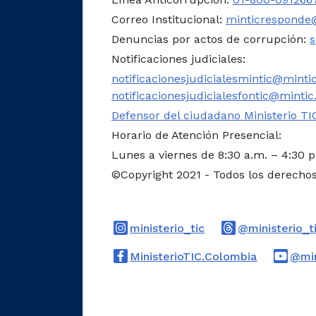
Correo Institucional:
minticresponde@
Denuncias por actos de corrupción:
s
Notificaciones judiciales:
notificacionesjudicialesmintic@mintic
notificacionesjudicialesfontic@mintic
Defensor del ciudadano Ministerio TI
Horario de Atención Presencial:
Lunes a viernes de 8:30 a.m. – 4:30 
©Copyright 2021 - Todos los derecho
Logo Instagram
ministerio_tic
@ministerio_t
Logo Face
MinisterioTIC.Colombia
@min