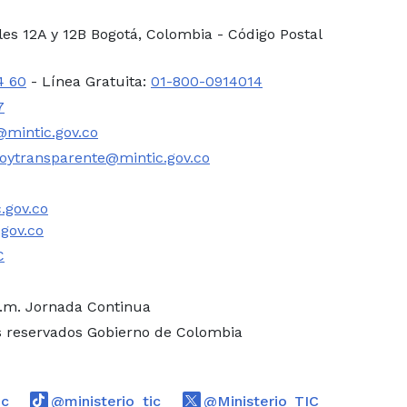
lles 12A y 12B Bogotá, Colombia - Código Postal
4 60
- Línea Gratuita:
01-800-0914014
7
mintic.gov.co
oytransparente@mintic.gov.co
.gov.co
.gov.co
C
p.m. Jornada Continua
s reservados Gobierno de Colombia
Logo Threads
Logo Tiktok
Logo Twitte
ic
@ministerio_tic
@Ministerio_TIC