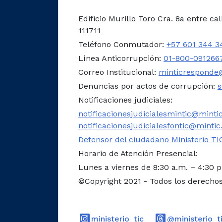
Edificio Murillo Toro Cra. 8a entre ca
111711
Teléfono Conmutador:
+57 601 344 3
Línea Anticorrupción:
01-800-091266
Correo Institucional:
minticresponde@
Denuncias por actos de corrupción:
s
Notificaciones judiciales:
notificacionesjudicialesmintic@mintic
notificacionesjudicialesfontic@mintic
Defensor del ciudadano Ministerio TI
Horario de Atención Presencial:
Lunes a viernes de 8:30 a.m. – 4:30 
©Copyright 2021 - Todos los derecho
Logo Instagram
ministerio_tic
@ministerio_t