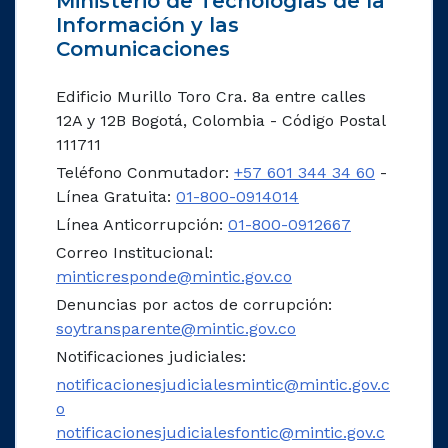
Ministerio de Tecnologías de la
Información y las
Comunicaciones
Edificio Murillo Toro Cra. 8a entre calles
12A y 12B Bogotá, Colombia - Código Postal
111711
Teléfono Conmutador:
+57 601 344 34 60
-
Línea Gratuita:
01-800-0914014
Línea Anticorrupción:
01-800-0912667
Correo Institucional:
minticresponde@mintic.gov.co
Denuncias por actos de corrupción:
soytransparente@mintic.gov.co
Notificaciones judiciales:
notificacionesjudicialesmintic@mintic.gov.c
o
notificacionesjudicialesfontic@mintic.gov.c