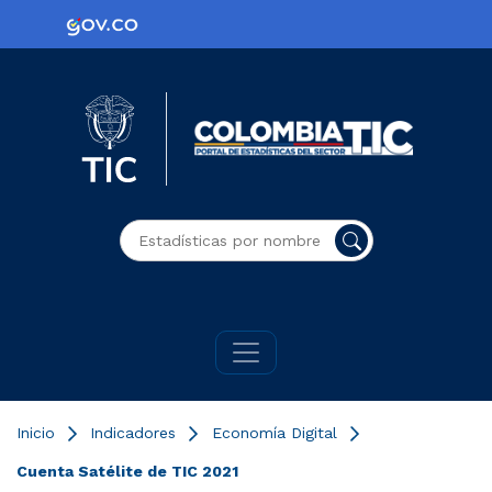
Logo Gobierno de Colombia
Logo del Ministerio TIC
Colombia
Buscador general
Inicio
Indicadores
Economía Digital
Cuenta Satélite de TIC 2021