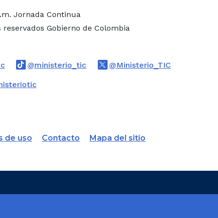
p.m. Jornada Continua
s reservados Gobierno de Colombia
Logo Threads
Logo Tiktok
Logo Twitte
ic
@ministerio_tic
@Ministerio_TIC
book
Logo Youtube
Logo WhatsApp
isteriotic
s de uso
Contacto
Mapa del sitio
de Colombia