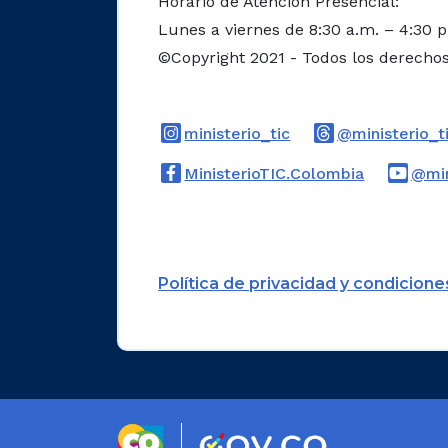
Horario de Atención Presencial:
Lunes a viernes de 8:30 a.m. – 4:30 
©Copyright 2021 - Todos los derecho
Logo Instagram
ministerio_tic
@ministerio_t
Logo Face
MinisterioTIC.Colombia
@min
Política de privacidad y condicione
Logo marca Colombia
Logo Gobierno 