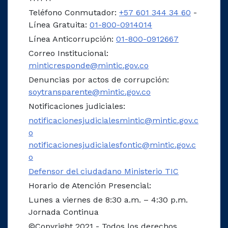
Teléfono Conmutador:
+57 601 344 34 60
-
Línea Gratuita:
01-800-0914014
Línea Anticorrupción:
01-800-0912667
Correo Institucional:
minticresponde@mintic.gov.co
Denuncias por actos de corrupción:
soytransparente@mintic.gov.co
Notificaciones judiciales:
notificacionesjudicialesmintic@mintic.gov.c
o
notificacionesjudicialesfontic@mintic.gov.c
o
Defensor del ciudadano Ministerio TIC
Horario de Atención Presencial:
Lunes a viernes de 8:30 a.m. – 4:30 p.m.
Jornada Continua
©Copyright 2021 - Todos los derechos